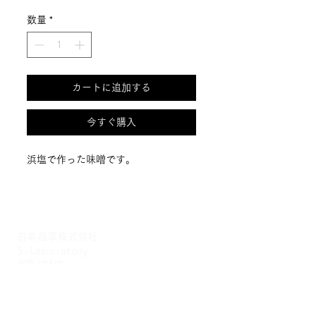
格
数量
*
カートに追加する
今すぐ購入
浜塩で作った味噌です。
日本商事株式会社
S-Laboratory
お問い合わせ
info@shu-labo.jp