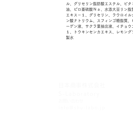
ル、グリセリン脂肪酸エステル、ビタ
油、ピロ亜硫酸Ｎａ、水添大豆リン脂
エキス－１、グリセリン、ラウロイル
ン酸ナトリウム、スフィンゴ糖脂質、
ーゲン液、サクラ葉抽出液、イチョウ
１、トウキンセンカエキス、レモング
製水
日本商事株式会社
S-Laboratory
お問い合わせ
info@shu-labo.jp