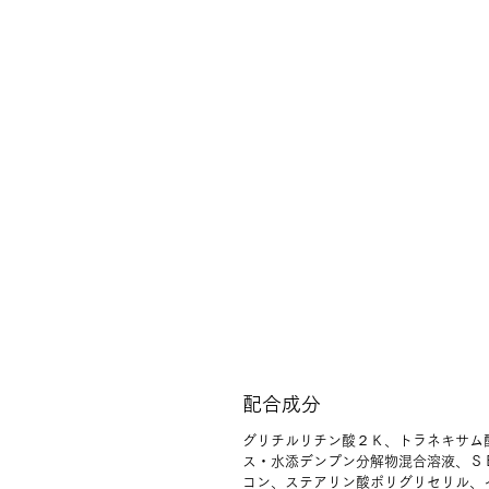
配合成分
グリチルリチン酸２Ｋ、トラネキサム
ス・水添デンプン分解物混合溶液、Ｓ
コン、ステアリン酸ポリグリセリル、