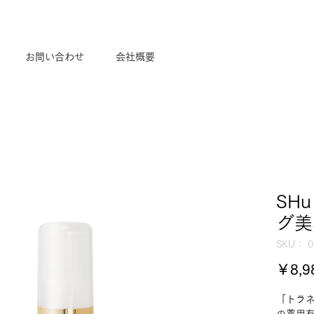
お問い合わせ
会社概要
SH
グ美
SKU： 0
￥8,9
「トラ
の薬用