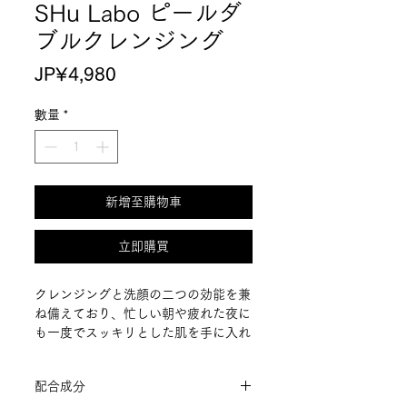
SHu Labo ピールダ
ブルクレンジング
價
JP¥4,980
格
數量
*
新增至購物車
立即購買
クレンジングと洗顔の二つの効能を兼
ね備えており、忙しい朝や疲れた夜に
も一度でスッキリとした肌を手に入れ
ることができます。この製品はお肌を
傷つけない「こんにゃく成分」を配合
配合成分
し、やさしく汚れを取り除きます。ま